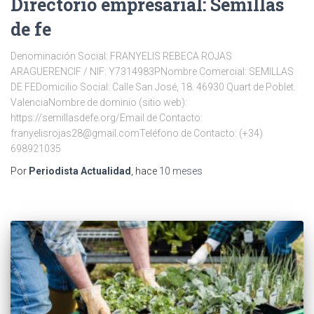
Directorio empresarial: Semillas
de fe
Denominación Social: FRANYELIS REBECA ROJAS
ARAGUERENCIF / NIF: Y7314983PNombre Comercial: SEMILLAS
DE FEDomicilio Social: Calle San José, 18. 46930 Quart de Poblet.
ValenciaNombre de dominio (sitio web):
https://semillasdefe.org/Email de Contacto:
franyelisrojas28@gmail.comTeléfono de Contacto: (+34)
698921035
Por
Periodista Actualidad
, hace
10 meses