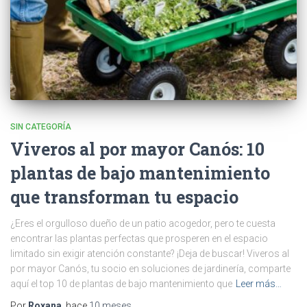
SIN CATEGORÍA
Viveros al por mayor Canós: 10
plantas de bajo mantenimiento
que transforman tu espacio
¿Eres el orgulloso dueño de un patio acogedor, pero te cuesta
encontrar las plantas perfectas que prosperen en el espacio
limitado sin exigir atención constante? ¡Deja de buscar! Viveros al
por mayor Canós, tu socio en soluciones de jardinería, comparte
aquí el top 10 de plantas de bajo mantenimiento que
Leer más…
Por
Roxana
, hace
10 meses