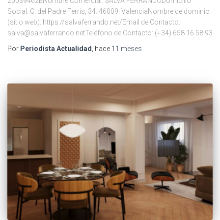
20039462ENombre Comercial: SALVA FERRANDODomicilio
Social: C. del Padre Ferris, 34. 46009. ValenciaNombre de dominio
(sitio web): https://salvaferrando.net/Email de Contacto:
salva@salvaferrando.netTeléfono de Contacto: (+34) 658 16 58 93
Por
Periodista Actualidad
, hace
11 meses