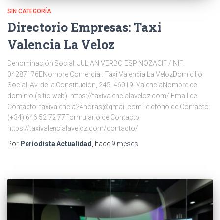
SIN CATEGORÍA
Directorio Empresas: Taxi
Valencia La Veloz
Denominación Social: JULIAN VERBO ESPINOZACIF / NIF:
04287176ENombre Comercial: Taxi Valencia La VelozDomicilio
Social: Av. de la Constitución, 245. 46019. ValenciaNombre de
dominio (sitio web): https://taxivalencialaveloz.com/ Email de
Contacto: taxivalencia24horas@gmail.comTeléfono de Contacto:
(+34) 646 52 72 77Formulario de Contacto:
https://taxivalencialaveloz.com/contacto/
Por
Periodista Actualidad
, hace
9 meses