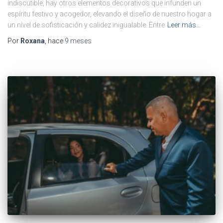
indiscutible, hay otros elementos decorativos que infunden un
espíritu festivo y acogedor, elevando el diseño de nuestro hogar a
un nivel de sofisticación y calidez inigualable. Entre
Leer más…
Por
Roxana
, hace
9 meses