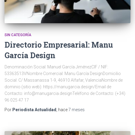
SIN CATEGORÍA
Directorio Empresarial: Manu
García Design
Denominación Social: Manuel García JiménezCIF / NIF:
53363513VNombre Comercial: Manu García DesignDomicilio
Social: C/ Massanassa 1-9, 46910 Alfafar, ValenciaNombre de
dominio (sitio web): https://manugarcia.design/Email de
Contacto: info@manugarcia.designTeléfono de Contacto: (+34)
96 025 47 17
Por
Periodista Actualidad
, hace
7 meses