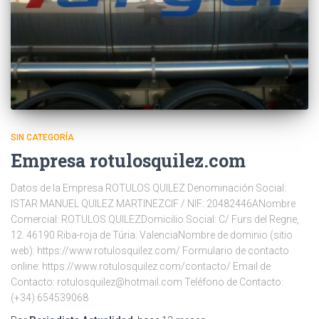
SIN CATEGORÍA
Empresa rotulosquilez.com
Datos de la Empresa ROTULOS QUILEZ Denominación Social:
ISTAR MANUEL QUILEZ MARTINEZCIF / NIF: 20482446ANombre
Comercial: ROTULOS QUILEZDomicilio Social: C/ Furs del Regne,
12. 46190 Riba-roja de Túria. ValenciaNombre de dominio (sitio
web): https://www.rotulosquilez.com/ Formulario de contacto
online: https://www.rotulosquilez.com/contacto/ Email de
Contacto: rotulosquilez@hotmail.com Teléfono de Contacto:
(+34) 654539068