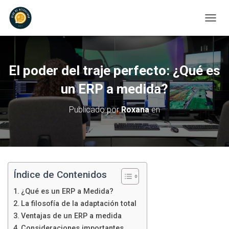
C
A
M
B
I
El poder del traje perfecto: ¿Qué es
A
R
un ERP a medida?
M
O
Publicado por
Roxana
en
D
O
D
E
N
A
V
Índice de Contenidos
E
¿Qué es un ERP a Medida?
G
A
La filosofía de la adaptación total
C
Ventajas de un ERP a medida
I
Consideraciones importantes