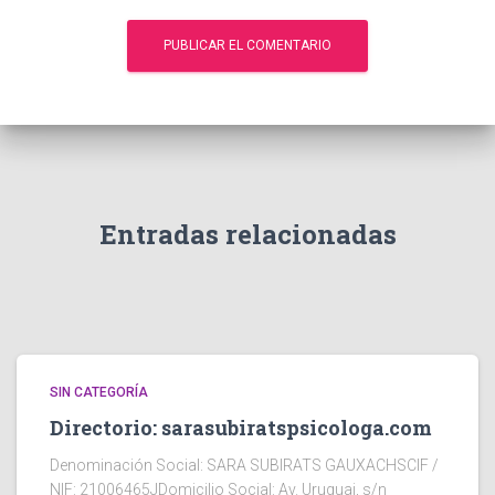
Entradas relacionadas
SIN CATEGORÍA
Directorio: sarasubiratspsicologa.com
Denominación Social: SARA SUBIRATS GAUXACHSCIF /
NIF: 21006465JDomicilio Social: Av. Uruguai, s/n