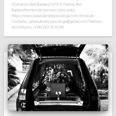
(Velòdrom Illes Balears) 07010. Palma, Illes
BalearsNombre de dominio (sitio web):
https://www.sarasubiratspsicologa.com/Email de
Contacto: sarasubirats.psicologa@gmail.comTeléfono
de Contacto: (+34) 662 35 92 89