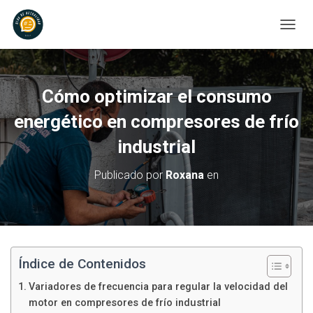
C
A
M
B
I
Cómo optimizar el consumo
A
R
energético en compresores de frío
M
industrial
O
D
O
Publicado por
Roxana
en
D
E
N
A
V
E
G
Índice de Contenidos
A
Variadores de frecuencia para regular la velocidad del
C
I
motor en compresores de frío industrial