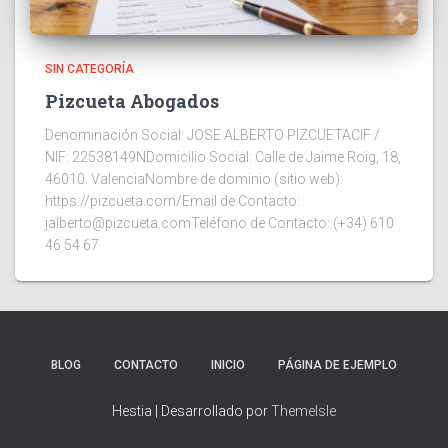
SIN CATEGORÍA
Pizcueta Abogados
Denominación Social: JOSE ALBERTO PIZCUETACIF /
NIF: 22538149NDomicilio Social: Calle de Jaime Roig, 18,
46010. ValenciaNombre de dominio (sitio web):
https://pizcueta.com/Email de Contacto:
jalberto@pizcueta.comTeléfono de Contacto: (+34) 610
46 54 67
BLOG
CONTACTO
INICIO
PÁGINA DE EJEMPLO
Hestia | Desarrollado por
ThemeIsle