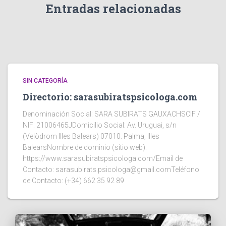
Entradas relacionadas
SIN CATEGORÍA
Directorio: sarasubiratspsicologa.com
Denominación Social: SARA SUBIRATS GAUXACHSCIF /
NIF: 21006465JDomicilio Social: Av. Uruguai, s/n
(Velòdrom Illes Balears) 07010. Palma, Illes
BalearsNombre de dominio (sitio web):
https://www.sarasubiratspsicologa.com/Email de
Contacto: sarasubirats.psicologa@gmail.comTeléfono
de Contacto: (+34) 662 35 92 89