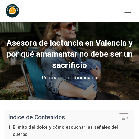
C
A
M
B
I
Asesora de lactancia en Valencia y
A
R
por qué amamantar no debe ser un
M
sacrificio
O
D
O
Publicado por
Roxana
en
D
E
N
A
V
E
G
Índice de Contenidos
A
El mito del dolor y cómo escuchar las señales del
C
I
cuerpo