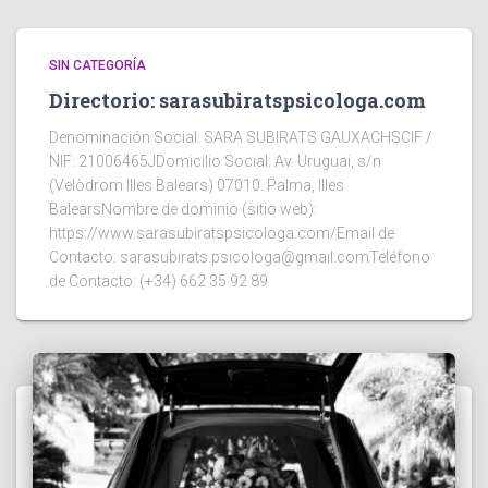
SIN CATEGORÍA
Directorio: sarasubiratspsicologa.com
Denominación Social: SARA SUBIRATS GAUXACHSCIF /
NIF: 21006465JDomicilio Social: Av. Uruguai, s/n
(Velòdrom Illes Balears) 07010. Palma, Illes
BalearsNombre de dominio (sitio web):
https://www.sarasubiratspsicologa.com/Email de
Contacto: sarasubirats.psicologa@gmail.comTeléfono
de Contacto: (+34) 662 35 92 89