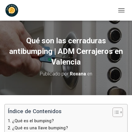
C
A
M
B
I
Qué son las cerraduras
A
R
antibumping | ADM Cerrajeros en
M
Valencia
O
D
O
Publicado por
Roxana
en
D
E
N
A
V
E
G
Índice de Contenidos
A
¿Qué es el bumping?
C
I
¿Qué es una llave bumping?